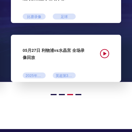
比赛录像
足球
05月27日 利物浦vs水晶宫 全场录
像回放
2025年5月26日
英超第38轮