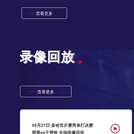
班牙vs葡萄牙直播_西班牙vs葡萄牙直播免费观看_世界杯今日西班牙vs
查看更多
葡萄牙VS西班牙直播在线观看_世界杯葡萄牙VS西班牙直播_葡萄牙VS
世界杯小组赛前景成谜”
录像回放
录像回放
查看更多
05月27日 多哈世乒赛男单打决赛
雨果vs王楚钦 全场录像回放