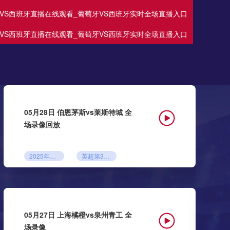
牙VS西班牙直播在线观看_葡萄牙VS西班牙实时全场直播入口
牙VS西班牙直播在线观看_葡萄牙VS西班牙实时全场直播入口
录
录
05月28日 伯恩茅斯vs莱斯特城 全
场录像回放
2025年5月26日
英超第38轮
05月27日 上海橘橙vs泉州青工 全
05
场录像
场