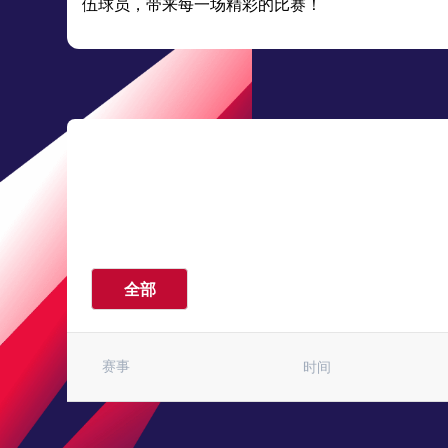
伍球员，带来每一场精彩的比赛！
全部
赛事
时间