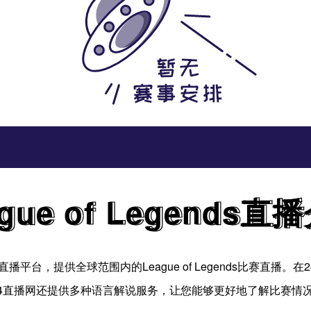
ague of Legends直
ague of Legends直
赛事小九直播平台，提供全球范围内的League of Legends比
播网还提供多种语言解说服务，让您能够更好地了解比赛情况。Leag