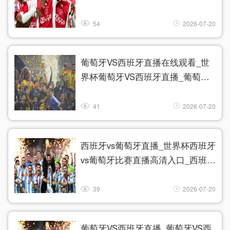
牙实时全场直播入口
54
2026-07-20
葡萄牙VS西班牙直播在线观看_世
界杯葡萄牙VS西班牙直播_葡萄牙
VS西班牙比赛观看直达入口
41
2026-07-20
西班牙vs葡萄牙直播_世界杯西班牙
vs葡萄牙比赛直播高清入口_西班牙
vs葡萄牙预测分析直播
39
2026-07-20
葡萄牙VS西班牙直播_葡萄牙VS西