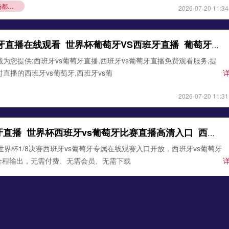
每场都是生死局
2026-07-20 11:34
葡萄牙VS西班牙直播在线观看_世界杯葡萄牙VS西班牙直播_葡萄牙VS西班牙比赛观看直达入口
️虔诚为您提供:西班牙vs葡萄牙直播,西班牙vs葡萄牙直播免费观看服务,提
时直播的西班牙vs葡萄牙,西班牙vs葡
2026-07-20 11:31
西班牙vs葡萄牙直播_世界杯西班牙vs葡萄牙比赛直播高清入口_西班牙vs葡萄牙预测分析直播
美加墨世界杯1/8决赛西班牙vs葡萄牙专属在线观赛入口开放，西班牙vs葡萄牙
全程输出，无需付费、无需会员、无需下载
2026-07-20 11:29
葡萄牙VS西班牙直播_葡萄牙VS西班牙直播在线观看_葡萄牙VS西班牙实时全场直播入口