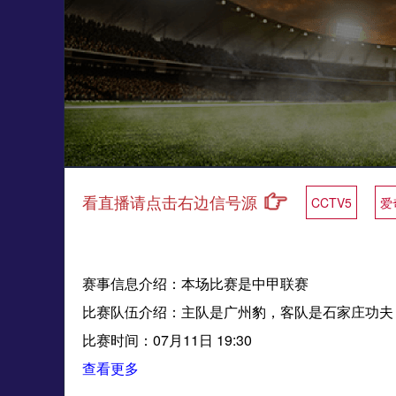
看直播请点击右边信号源
CCTV5
爱
赛事信息介绍：本场比赛是中甲联赛
比赛队伍介绍：主队是广州豹，客队是石家庄功夫
比赛时间：07月11日 19:30
查看更多