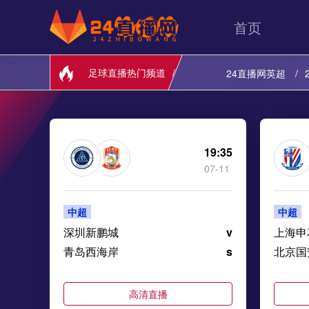
首页
足球直播热门频道
24直播网英超
24直播网欧联
24直播网英超
19:35
07-11
24直播网意甲
中超
中超
深圳新鹏城
v
上海申
青岛西海岸
s
北京国
高清直播