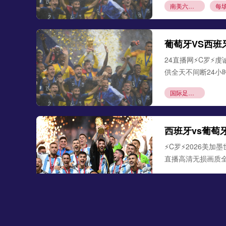
南美六席暗战：2026世预赛十强争霸
24直播网⚡️C罗⚡
供全天不间断24小
国际足联修改季军战排名规则：进球数取代净胜球成首要依据
⚡️C罗⚡️2026
直播高清无损画质
《地狱三十六个昼夜：捧起大力神杯的涅槃》