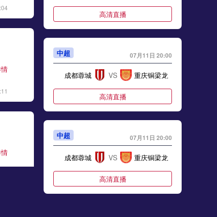
:04
标签
2025年5月26日
意甲第38轮
高清直播
05月28日 深圳青年人vs广东广州豹 全场录像
标签
比赛录像
中甲
中超
07月11日 20:00
05月28日 伯恩茅斯vs莱斯特城 全场录像回放
详情
成都蓉城
VS
重庆铜梁龙
标签
2025年5月26日
英超第38轮
:11
高清直播
05月27日 多哈世乒赛男单打决赛 雨果vs王楚钦 全场录像回放
标签
2025年5月26日
多哈世乒赛男单打决赛
中超
07月11日 20:00
05月27日 武汉聚星闪耀vs烟台黄渤海新区鑫海 全场录像
详情
标签
比赛录像
足球
成都蓉城
VS
重庆铜梁龙
:16
05月27日 上海橘橙vs泉州青工 全场录像
高清直播
标签
比赛录像
足球
05月27日 北京理工vs兰州陇原竞技 全场录像