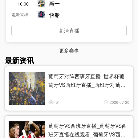
爵士
10:00
快船
观看直播
高清直播
更多赛事
最新资讯
葡萄牙对阵西班牙直播_世界杯葡
萄牙VS西班牙直播_西班牙对葡萄
牙比赛直播在线无插件观看
51
2026-07-20
葡萄牙VS西班牙直播_葡萄牙VS西
班牙直播在线观看_葡萄牙VS西班