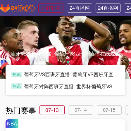
所有联赛
24直播网
24直播网
2
英超
世界杯
葡萄牙VS西班牙直播_葡萄牙VS西班牙直播在线观看_葡萄牙VS西班牙实时全场直播入口葡萄牙VS西班牙直播_葡萄牙VS西班牙直播在线观看_葡萄牙VS西班牙实时全场直播入口
葡萄牙VS西班牙直播_葡萄牙VS西班牙直播在线观看_葡萄牙VS西班牙实时全场直播入口
热讯
blue
葡萄牙对阵西班牙直播_世界杯葡萄牙VS西班牙直播_西班牙对葡萄牙比赛直播在线无插件观看
热讯
blue
热门赛事
07-13
07-14
07-15
NBA