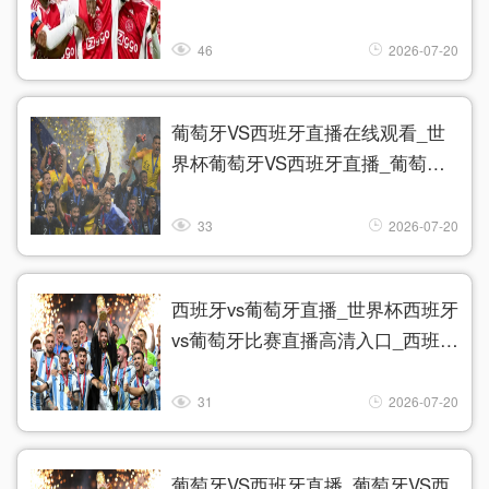
牙实时全场直播入口
46
2026-07-20
葡萄牙VS西班牙直播在线观看_世
界杯葡萄牙VS西班牙直播_葡萄牙
VS西班牙比赛观看直达入口
33
2026-07-20
西班牙vs葡萄牙直播_世界杯西班牙
vs葡萄牙比赛直播高清入口_西班牙
vs葡萄牙预测分析直播
31
2026-07-20
葡萄牙VS西班牙直播_葡萄牙VS西