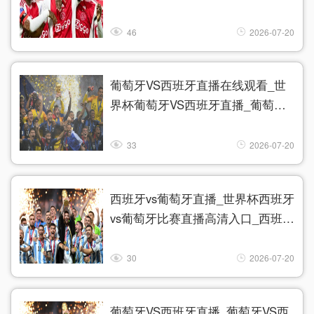
牙实时全场直播入口
46
2026-07-20
葡萄牙VS西班牙直播在线观看_世
界杯葡萄牙VS西班牙直播_葡萄牙
VS西班牙比赛观看直达入口
33
2026-07-20
西班牙vs葡萄牙直播_世界杯西班牙
vs葡萄牙比赛直播高清入口_西班牙
vs葡萄牙预测分析直播
30
2026-07-20
葡萄牙VS西班牙直播_葡萄牙VS西