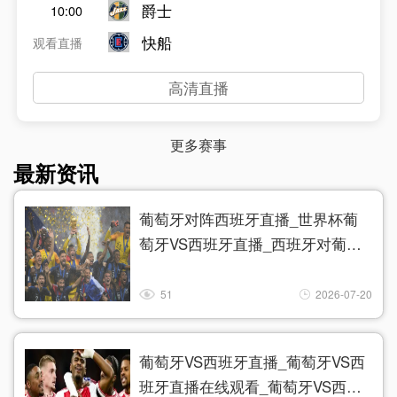
爵士
10:00
快船
观看直播
高清直播
更多赛事
最新资讯
葡萄牙对阵西班牙直播_世界杯葡
萄牙VS西班牙直播_西班牙对葡萄
牙比赛直播在线无插件观看
51
2026-07-20
葡萄牙VS西班牙直播_葡萄牙VS西
班牙直播在线观看_葡萄牙VS西班