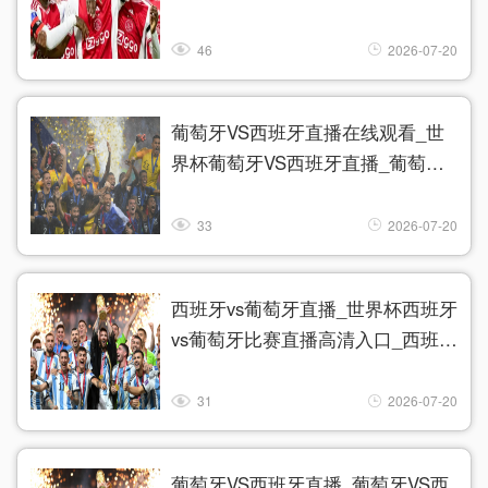
牙实时全场直播入口
46
2026-07-20
葡萄牙VS西班牙直播在线观看_世
界杯葡萄牙VS西班牙直播_葡萄牙
VS西班牙比赛观看直达入口
33
2026-07-20
西班牙vs葡萄牙直播_世界杯西班牙
vs葡萄牙比赛直播高清入口_西班牙
vs葡萄牙预测分析直播
31
2026-07-20
葡萄牙VS西班牙直播_葡萄牙VS西