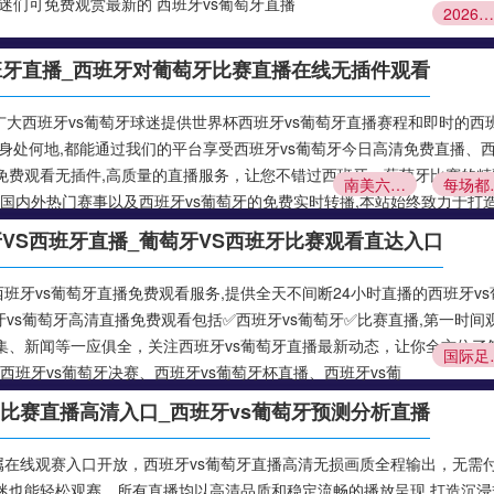
迷们可免费观赏最新的 西班牙vs葡萄牙直播
2026世界杯费城赛区：林肯金融球场疏散通道宽度合规性复核技术指引
班牙直播_西班牙对葡萄牙比赛直播在线无插件观看
广大西班牙vs葡萄牙球迷提供世界杯西班牙vs葡萄牙直播赛程和即时的西
您身处何地,都能通过我们的平台享受西班牙vs葡萄牙今日高清免费直播、
免费观看无插件,高质量的直播服务，让您不错过西班牙vs葡萄牙比赛的精
南美六席暗战：2026世预赛十强争霸
每场
供国内外热门赛事以及西班牙vs葡萄牙的免费实时转播,本站始终致力于打
VS西班牙直播_葡萄牙VS西班牙比赛观看直达入口
播,西班牙vs葡萄牙直播免费观看服务,提供全天不间断24小时直播的西班牙v
牙vs葡萄牙高清直播免费观看包括✅西班牙vs葡萄牙✅比赛直播,第一时间
集、新闻等一应俱全，关注西班牙vs葡萄牙直播最新动态，让你全方位了
国际足联修改季
西班牙vs葡萄牙决赛、西班牙vs葡萄牙杯直播、西班牙vs葡
牙比赛直播高清入口_西班牙vs葡萄牙预测分析直播
葡萄牙专属在线观赛入口开放，西班牙vs葡萄牙直播高清无损画质全程输出，无需
迷也能轻松观赛。所有直播均以高清品质和稳定流畅的播放呈现,打造沉浸