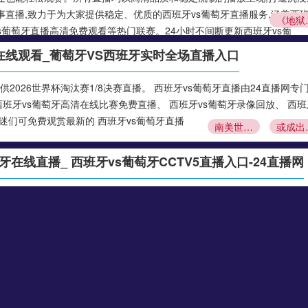
事直播,致力于为大家提供稳定、优质的西班牙vs葡萄牙直播服务,涵盖西班
《地狱三十
vs葡萄牙直播高清免费观看等热门联赛。24小时不间断更新西班牙vs葡
在线观看_葡萄牙VS西班牙实时全场直播入口
提供2026世界杯淘汰赛1/8决赛直播。 西班牙vs葡萄牙直播由24直播网专
 西班牙vs葡萄牙高清在线比赛免费直播、 西班牙vs葡萄牙录像回放、 西班
迷们可免费观赏最新的 西班牙vs葡萄牙直播
南美世预赛18轮生死局：老将体能极限
或成
牙在线直播_ 西班牙vs葡萄牙CCTV5直播入口-24直播网
世界杯小组赛关键战。 西班牙vs葡萄牙，出线名额争夺一触即发。世界杯赛程表
080P高清流畅，中文解说陪你到终场。实时更新积分榜、射手榜、助攻榜。
**2026欧预赛附加赛：绝境突围战
谁能挣
VS西班牙直播_葡萄牙VS西班牙比赛观看直达入口
播,西班牙vs葡萄牙直播免费观看服务,提供全天不间断24小时直播的西班牙v