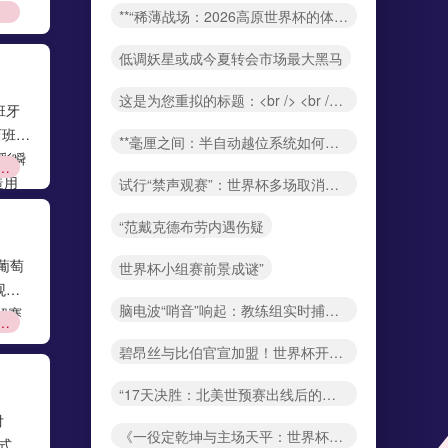
**“稀薄战场：2026高原世界杯的体能极限与战术进化”**
低调妖星或成今夏转会市场最大黑马
这是为您重拟的标题：<br /> <br /> **0.8秒闪电战！哈兰德刷新足坛最快进球极限**
班牙
西班牙
**毫厘之间：半自动越位系统如何锁定瞬间的“越线”时刻**
彩瞬
都是生死局
造用
试行“禁声观赛”：世界杯多场取消助威引发热议
“范戴克德布劳内遇伤疑
s葡萄
世界杯小组赛前景成谜”
观看
脑电波“哨音”响起：教练组实时捕捉球员体能极限
解赛
军战排名规则：进球数取代净胜球成首要依据
碧昂丝与比伯官宣加盟！世界杯开幕式表演阵容揭晓
“17天决胜：北美世预赛出线后的体能红利与战术暗战”
付
《一役定乾坤与主场天平：世界杯北美区附加赛赛制的公平性辨析》
式观