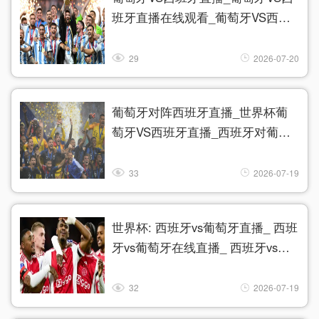
班牙直播在线观看_葡萄牙VS西班
牙实时全场直播入口
29
2026-07-20
葡萄牙对阵西班牙直播_世界杯葡
萄牙VS西班牙直播_西班牙对葡萄
牙比赛直播在线无插件观看
33
2026-07-19
世界杯: 西班牙vs葡萄牙直播_ 西班
牙vs葡萄牙在线直播_ 西班牙vs葡
萄牙CCTV5直播入口-24直播网
32
2026-07-19