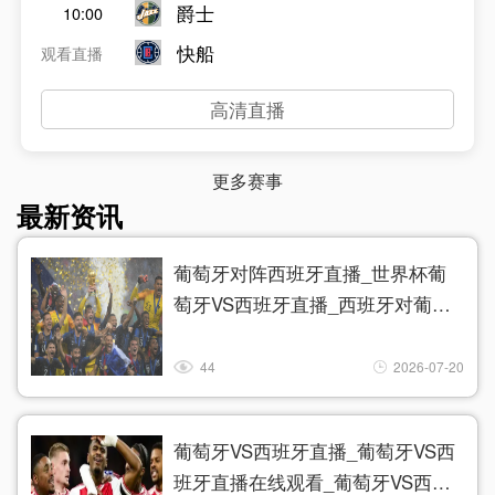
爵士
10:00
快船
观看直播
高清直播
更多赛事
最新资讯
葡萄牙对阵西班牙直播_世界杯葡
萄牙VS西班牙直播_西班牙对葡萄
牙比赛直播在线无插件观看
44
2026-07-20
葡萄牙VS西班牙直播_葡萄牙VS西
班牙直播在线观看_葡萄牙VS西班