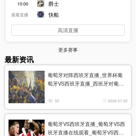
爵士
10:00
快船
观看直播
高清直播
更多赛事
最新资讯
葡萄牙对阵西班牙直播_世界杯葡
萄牙VS西班牙直播_西班牙对葡萄
牙比赛直播在线无插件观看
50
2026-07-20
葡萄牙VS西班牙直播_葡萄牙VS西
班牙直播在线观看_葡萄牙VS西班