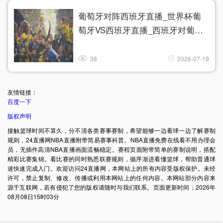
葡萄牙对阵西班牙直播_世界杯葡
萄牙VS西班牙直播_西班牙对葡萄
牙比赛直播在线无插件观看
38
2026-07-19
友情链接：
百度一下
版权声明
接触篮球时间不算久，分不清各类赛事赛制，希望能够一边看球一边了解赛制
规则，24直播网NBA直播附带简易赛事科普。NBA直播免费在线看不用办理会
员，无插件高清NBA直播画面流畅稳定。赛程页面附带简单的赛制说明，搭配
精彩比赛集锦。看比赛的同时熟悉联赛规则，循序渐进看懂篮球，帮助普通球
迷快速完成入门。欢迎访问24直播网，本网站上的所有内容受版权保护。未经
许可，禁止复制、修改、传播或利用本网站上的任何内容。本网站部分内容来
源于互联网，若有侵犯了您的版权请随时与我们联系。页面更新时间：2026年
08月08日15时03分