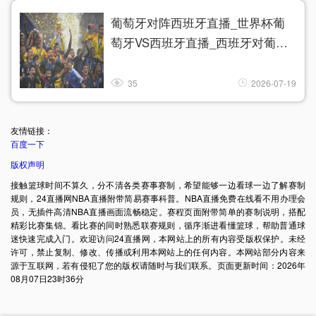
葡萄牙对阵西班牙直播_世界杯葡
萄牙VS西班牙直播_西班牙对葡萄
牙比赛直播在线无插件观看
35
2026-07-19
友情链接：
百度一下
版权声明
接触篮球时间不算久，分不清各类赛事赛制，希望能够一边看球一边了解赛制
规则，24直播网NBA直播附带简易赛事科普。NBA直播免费在线看不用办理会
员，无插件高清NBA直播画面流畅稳定。赛程页面附带简单的赛制说明，搭配
精彩比赛集锦。看比赛的同时熟悉联赛规则，循序渐进看懂篮球，帮助普通球
迷快速完成入门。欢迎访问24直播网，本网站上的所有内容受版权保护。未经
许可，禁止复制、修改、传播或利用本网站上的任何内容。本网站部分内容来
源于互联网，若有侵犯了您的版权请随时与我们联系。页面更新时间：2026年
08月07日23时36分