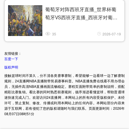
葡萄牙对阵西班牙直播_世界杯葡
萄牙VS西班牙直播_西班牙对葡萄
牙比赛直播在线无插件观看
35
2026-07-19
友情链接：
百度一下
版权声明
接触篮球时间不算久，分不清各类赛事赛制，希望能够一边看球一边了解赛制
规则，24直播网NBA直播附带简易赛事科普。NBA直播免费在线看不用办理会
员，无插件高清NBA直播画面流畅稳定。赛程页面附带简单的赛制说明，搭配
精彩比赛集锦。看比赛的同时熟悉联赛规则，循序渐进看懂篮球，帮助普通球
迷快速完成入门。欢迎访问24直播网，本网站上的所有内容受版权保护。未经
许可，禁止复制、修改、传播或利用本网站上的任何内容。本网站部分内容来
源于互联网，若有侵犯了您的版权请随时与我们联系。页面更新时间：2026年
08月07日08时51分