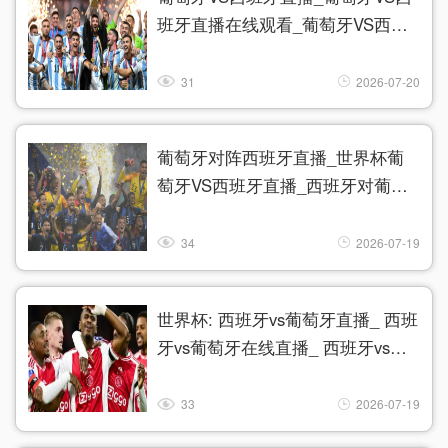
班牙直播在线观看_葡萄牙VS西班
牙实时全场直播入口
31
2026-07-20
葡萄牙对阵西班牙直播_世界杯葡
萄牙VS西班牙直播_西班牙对葡萄
牙比赛直播在线无插件观看
34
2026-07-19
世界杯: 西班牙vs葡萄牙直播_ 西班
牙vs葡萄牙在线直播_ 西班牙vs葡
萄牙CCTV5直播入口-24直播网
33
2026-07-19