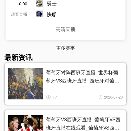
爵士
10:00
快船
观看直播
高清直播
更多赛事
最新资讯
葡萄牙对阵西班牙直播_世界杯葡
萄牙VS西班牙直播_西班牙对葡萄
牙比赛直播在线无插件观看
47
2026-07-20
葡萄牙VS西班牙直播_葡萄牙VS西
班牙直播在线观看_葡萄牙VS西班