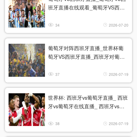
班牙直播在线观看_葡萄牙VS西班
牙实时全场直播入口
34
2026-07-20
葡萄牙对阵西班牙直播_世界杯葡
萄牙VS西班牙直播_西班牙对葡萄
牙比赛直播在线无插件观看
37
2026-07-19
世界杯: 西班牙vs葡萄牙直播_ 西班
牙vs葡萄牙在线直播_ 西班牙vs葡
萄牙CCTV5直播入口-24直播网
38
2026-07-19