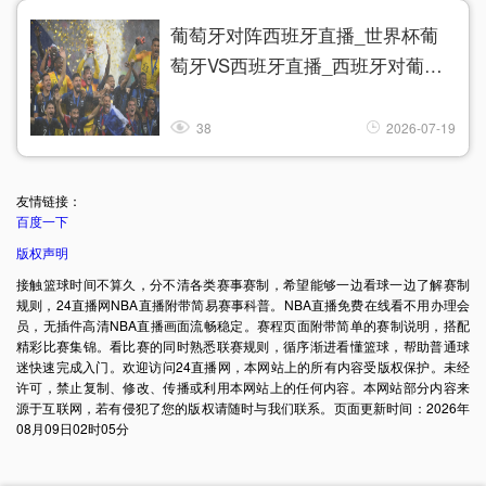
葡萄牙对阵西班牙直播_世界杯葡
萄牙VS西班牙直播_西班牙对葡萄
牙比赛直播在线无插件观看
38
2026-07-19
友情链接：
百度一下
版权声明
接触篮球时间不算久，分不清各类赛事赛制，希望能够一边看球一边了解赛制
规则，24直播网NBA直播附带简易赛事科普。NBA直播免费在线看不用办理会
员，无插件高清NBA直播画面流畅稳定。赛程页面附带简单的赛制说明，搭配
精彩比赛集锦。看比赛的同时熟悉联赛规则，循序渐进看懂篮球，帮助普通球
迷快速完成入门。欢迎访问24直播网，本网站上的所有内容受版权保护。未经
许可，禁止复制、修改、传播或利用本网站上的任何内容。本网站部分内容来
源于互联网，若有侵犯了您的版权请随时与我们联系。页面更新时间：2026年
08月09日02时05分