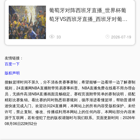
葡萄牙对阵西班牙直播_世界杯葡
萄牙VS西班牙直播_西班牙对葡萄
牙比赛直播在线无插件观看
33
2026-07-19
友情链接：
百度一下
版权声明
接触篮球时间不算久，分不清各类赛事赛制，希望能够一边看球一边了解赛制
规则，24直播网NBA直播附带简易赛事科普。NBA直播免费在线看不用办理会
员，无插件高清NBA直播画面流畅稳定。赛程页面附带简单的赛制说明，搭配
精彩比赛集锦。看比赛的同时熟悉联赛规则，循序渐进看懂篮球，帮助普通球
迷快速完成入门。欢迎访问24直播网，本网站上的所有内容受版权保护。未经
许可，禁止复制、修改、传播或利用本网站上的任何内容。本网站部分内容来
源于互联网，若有侵犯了您的版权请随时与我们联系。页面更新时间：2026年
08月06日22时52分