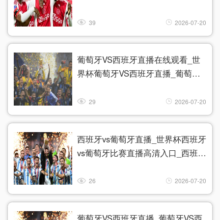
牙实时全场直播入口
39
2026-07-20
葡萄牙VS西班牙直播在线观看_世
界杯葡萄牙VS西班牙直播_葡萄牙
VS西班牙比赛观看直达入口
29
2026-07-20
西班牙vs葡萄牙直播_世界杯西班牙
vs葡萄牙比赛直播高清入口_西班牙
vs葡萄牙预测分析直播
26
2026-07-20
葡萄牙VS西班牙直播_葡萄牙VS西