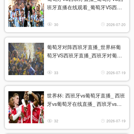
班牙直播在线观看_葡萄牙VS西班
牙实时全场直播入口
30
2026-07-20
葡萄牙对阵西班牙直播_世界杯葡
萄牙VS西班牙直播_西班牙对葡萄
牙比赛直播在线无插件观看
33
2026-07-19
世界杯: 西班牙vs葡萄牙直播_ 西班
牙vs葡萄牙在线直播_ 西班牙vs葡
萄牙CCTV5直播入口-24直播网
32
2026-07-19