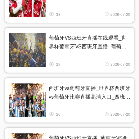
牙实时全场直播入口
38
2026-07-20
葡萄牙VS西班牙直播在线观看_世
界杯葡萄牙VS西班牙直播_葡萄牙
VS西班牙比赛观看直达入口
29
2026-07-20
西班牙vs葡萄牙直播_世界杯西班牙
vs葡萄牙比赛直播高清入口_西班牙
vs葡萄牙预测分析直播
26
2026-07-20
葡萄牙VS西班牙直播_葡萄牙VS西