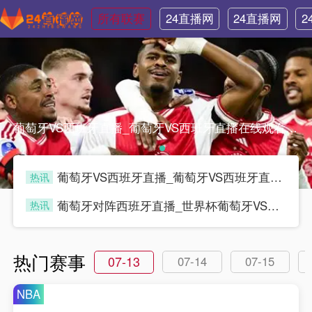
所有联赛
24直播网
24直播网
2
英超
世界杯
葡萄牙VS西班牙直播_葡萄牙VS西班牙直播在线观看_葡萄牙VS西班牙实时全场直播入口葡萄牙VS西班牙直播_葡萄牙VS西班牙直播在线观看_葡萄牙VS西班牙实时全场直播入口
葡萄牙VS西班牙直播_葡萄牙VS西班牙直播在线观看_葡萄牙VS西班牙实时全场直播入口
热讯
blue
葡萄牙对阵西班牙直播_世界杯葡萄牙VS西班牙直播_西班牙对葡萄牙比赛直播在线无插件观看
热讯
blue
热门赛事
07-13
07-14
07-15
NBA