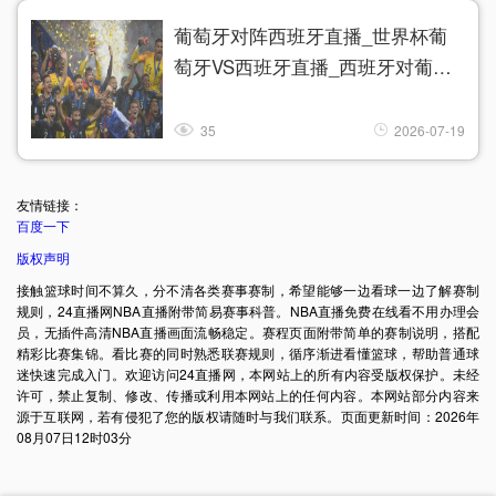
葡萄牙对阵西班牙直播_世界杯葡
萄牙VS西班牙直播_西班牙对葡萄
牙比赛直播在线无插件观看
35
2026-07-19
友情链接：
百度一下
版权声明
接触篮球时间不算久，分不清各类赛事赛制，希望能够一边看球一边了解赛制
规则，24直播网NBA直播附带简易赛事科普。NBA直播免费在线看不用办理会
员，无插件高清NBA直播画面流畅稳定。赛程页面附带简单的赛制说明，搭配
精彩比赛集锦。看比赛的同时熟悉联赛规则，循序渐进看懂篮球，帮助普通球
迷快速完成入门。欢迎访问24直播网，本网站上的所有内容受版权保护。未经
许可，禁止复制、修改、传播或利用本网站上的任何内容。本网站部分内容来
源于互联网，若有侵犯了您的版权请随时与我们联系。页面更新时间：2026年
08月07日12时03分