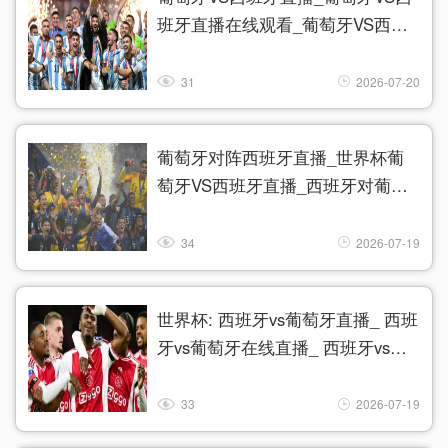
班牙直播在线观看_葡萄牙VS西班
牙实时全场直播入口
31
2026-07-20
葡萄牙对阵西班牙直播_世界杯葡
萄牙VS西班牙直播_西班牙对葡萄
牙比赛直播在线无插件观看
34
2026-07-19
世界杯: 西班牙vs葡萄牙直播_ 西班
牙vs葡萄牙在线直播_ 西班牙vs葡
萄牙CCTV5直播入口-24直播网
33
2026-07-19