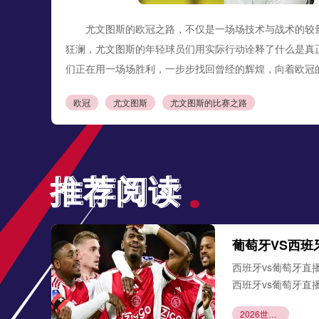
尤文图斯的欧冠之路，不仅是一场场技术与战术的较
狂澜，尤文图斯的年轻球员们用实际行动诠释了什么是真
们正在用一场场胜利，一步步找回曾经的辉煌，向着欧冠
欧冠
尤文图斯
尤文图斯的比赛之路
推荐阅读
推荐阅读
西班牙vs葡萄牙直播
西班牙vs葡萄牙直播
2026世界杯费城赛区：林肯金融球场疏散通道宽度合规性复核技术指引