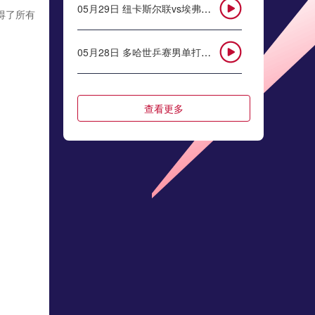
05月29日 纽卡斯尔联vs埃弗顿 全场录像回放
得了所有
05月28日 多哈世乒赛男单打决赛 雨果vs王楚钦 全场录像回放
05月28日 都灵vs罗马 全场录像回放
查看更多
05月28日 德甲降级附加赛次回合 埃弗斯堡vs海登海姆 全场录像
05月28日 亚特兰大vs帕尔马 全场录像回放
05月28日 利物浦vs水晶宫 全场录像回放
05月28日 F1摩纳哥大奖赛排位赛 全场录像回放
05月28日 都灵vs罗马 全场录像回放