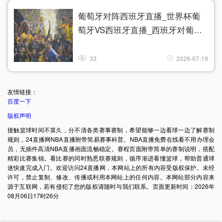
葡萄牙对阵西班牙直播_世界杯葡
萄牙VS西班牙直播_西班牙对葡萄
牙比赛直播在线无插件观看
33
2026-07-19
友情链接：
百度一下
版权声明
接触篮球时间不算久，分不清各类赛事赛制，希望能够一边看球一边了解赛制
规则，24直播网NBA直播附带简易赛事科普。NBA直播免费在线看不用办理会
员，无插件高清NBA直播画面流畅稳定。赛程页面附带简单的赛制说明，搭配
精彩比赛集锦。看比赛的同时熟悉联赛规则，循序渐进看懂篮球，帮助普通球
迷快速完成入门。欢迎访问24直播网，本网站上的所有内容受版权保护。未经
许可，禁止复制、修改、传播或利用本网站上的任何内容。本网站部分内容来
源于互联网，若有侵犯了您的版权请随时与我们联系。页面更新时间：2026年
08月06日17时26分