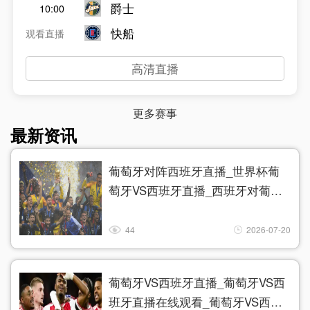
爵士
10:00
快船
观看直播
高清直播
更多赛事
最新资讯
葡萄牙对阵西班牙直播_世界杯葡
萄牙VS西班牙直播_西班牙对葡萄
牙比赛直播在线无插件观看
44
2026-07-20
葡萄牙VS西班牙直播_葡萄牙VS西
班牙直播在线观看_葡萄牙VS西班