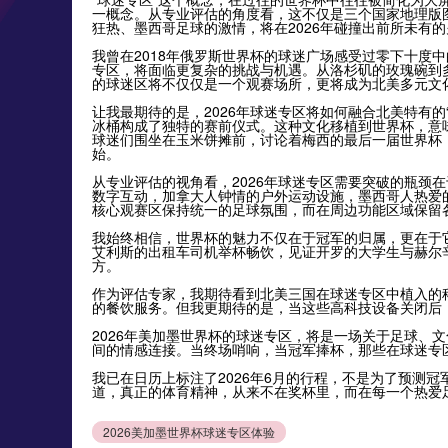
一概念。从专业评估的角度看，这不仅是三个国家地理版
狂热、墨西哥足球的激情，将在2026年碰撞出前所未有
我曾在2018年俄罗斯世界杯的球迷广场感受过零下十度
专区，将面临更复杂的挑战与机遇。从洛杉矶的玫瑰碗到多伦
的球迷区将不仅仅是一个观赛场所，更将成为北美多元文
让我最期待的是，2026年球迷专区将如何融合北美特有的“
冰桶构成了独特的赛前仪式。这种文化移植到世界杯，意味
球迷们围坐在玉米饼摊前，讨论着梅西的最后一届世界杯
始。
从专业评估的视角看，2026年球迷专区需要突破的瓶颈
数字互动，加拿大人钟情的户外运动设施，墨西哥人热爱
核心观赛区保持统一的足球氛围，而在周边功能区域保留
我始终相信，世界杯的魅力不仅在于冠军的归属，更在于它
艾利斯的出租车司机举杯畅饮，见证开罗的大学生与赫尔
方。
作为评估专家，我期待看到北美三国在球迷专区中植入的科
的餐饮服务。但我更期待的是，当这些高科技设备关闭后
2026年美加墨世界杯的球迷专区，将是一场关于足球、
间的情感连接。当终场哨响，当冠军捧杯，那些在球迷专
我已在日历上标注了2026年6月的行程，不是为了预测
道，真正的体育精神，从来不在奖杯里，而在每一个热爱
2026美加墨世界杯球迷专区体验