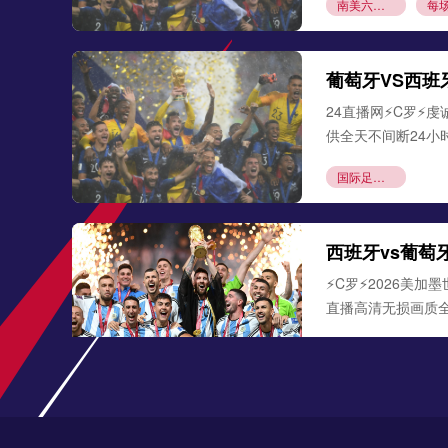
南美六席暗战：2026世预赛十强争霸
24直播网⚡️C罗⚡
供全天不间断24小
国际足联修改季军战排名规则：进球数取代净胜球成首要依据
⚡️C罗⚡️2026
直播高清无损画质
《地狱三十六个昼夜：捧起大力神杯的涅槃》