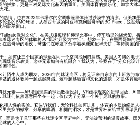
图的拼接，更是三种足球文化基因的重组。美国体育的娱乐化、加拿大冰
的火花。
中的热情，也在2022年卡塔尔的空调帐篷里体验过沙漠中的清凉。但美加
多的BMO球场，从墨西哥城的阿兹特克到温哥华的BC Place，这些
化的展示窗口。
Tailgate派对文化”。在美式橄榄球和棒球比赛中，停车场里的烧烤架、
着球迷专区的体验将从“看球”升级为“生活”。想象一下，在墨西哥城的
；在温哥华的雨夜，球迷们在帐篷下分享着枫糖浆配华夫饼，等待美国的
在于：如何让三个国家的球迷在同一个空间找到归属感。美国人习惯的电子
的现场音乐表演，这些元素如何有机融合？我认为，答案在于“分众化设计
各国特色。
让陌生人成为朋友。2026年的球迷专区，将见证来自东京的上班族与布
辛基的退休教师一起跳起舞蹈。这种超越语言和文化的连接，才是体育最
技元素——AR增强现实的球员数据投射、VR虚拟现实的进球回放、AI
，球迷们依然愿意围坐在一起，仅仅为了分享一个关于足球的故事。
文化和人性的实验。它告诉我们，无论科技如何进步，体育的本质始终是人
区里交换的徽章、分享的啤酒、相拥的泪水，才是世界杯留给世界最珍贵
冠军，而是为了见证那些在球迷专区里诞生的、无法被预测的温暖故事。因
足球的人心中。