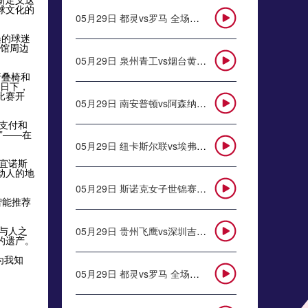
球文化的
05月29日 都灵vs罗马 全场录像回放
墨的球迷
场馆周边
05月29日 泉州青工vs烟台黄渤海新区鑫海中天 全场录像
折叠椅和
烈日下，
比赛开
05月29日 南安普顿vs阿森纳 全场录像回放
支付和
”——在
05月29日 纽卡斯尔联vs埃弗顿 全场录像回放
宜诺斯
动人的地
05月29日 斯诺克女子世锦赛半决赛 白雨露vs夏雨滢 全场录像回放
智能推荐
与人之
05月29日 贵州飞鹰vs深圳吉祥 全场录像
的遗产。
为我知
05月29日 都灵vs罗马 全场录像回放