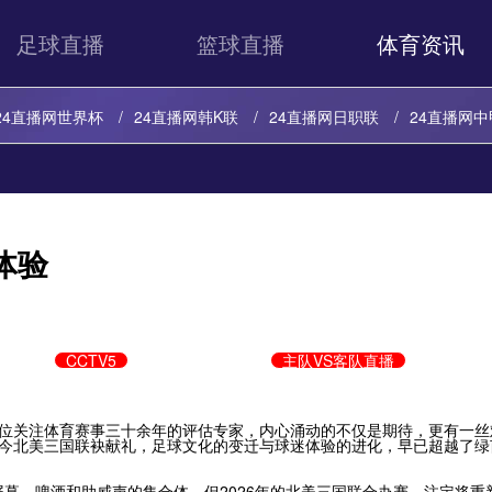
足球直播
篮球直播
体育资讯
24直播网世界杯
24直播网韩K联
24直播网日职联
24直播网中
24直播网意甲
24直播网法甲
24直播网西甲
24直播网德甲
24直播网韩K联
24直播网日职联
24直播网中甲
24直播网世亚
体验
24直播网法甲
24直播网西甲
24直播网德甲
24直播网欧冠
CCTV5
主队VS客队直播
一位关注体育赛事三十余年的评估专家，内心涌动的不仅是期待，更有一丝
如今北美三国联袂献礼，足球文化的变迁与球迷体验的进化，早已超越了绿
屏幕、啤酒和助威声的集合体。但2026年的北美三国联合办赛，注定将重